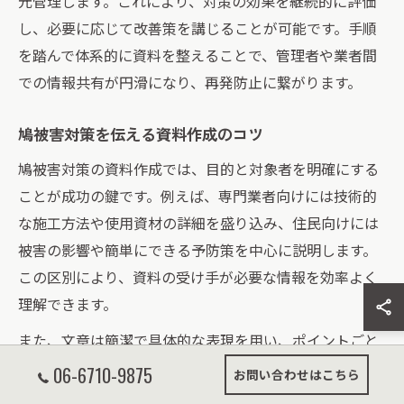
元管理します。これにより、対策の効果を継続的に評価
し、必要に応じて改善策を講じることが可能です。手順
を踏んで体系的に資料を整えることで、管理者や業者間
での情報共有が円滑になり、再発防止に繋がります。
鳩被害対策を伝える資料作成のコツ
鳩被害対策の資料作成では、目的と対象者を明確にする
ことが成功の鍵です。例えば、専門業者向けには技術的
な施工方法や使用資材の詳細を盛り込み、住民向けには
被害の影響や簡単にできる予防策を中心に説明します。
この区別により、資料の受け手が必要な情報を効率よく
理解できます。
また、文章は簡潔で具体的な表現を用い、ポイントごと
に箇条書きで整理することが望ましいです。図表や写真
06-6710-9875
お問い合わせはこちら
を活用して視覚的に分かりやすくすることも重要で、こ