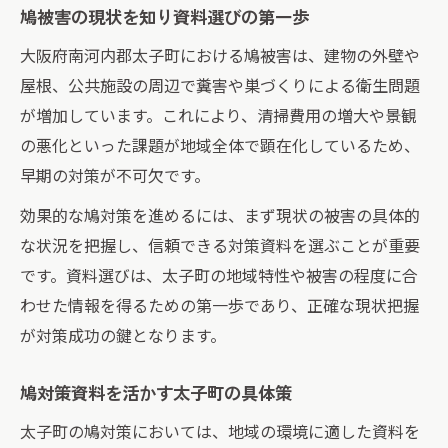
鳩被害の現状を知り資料選びの第一歩
鳩対策の最新資料を使った被害軽減策
太子町で手に入る鳩資料の選び方とは
大阪府南河内郡太子町における鳩被害は、建物の外壁や
屋根、公共施設の周辺で糞害や巣づくりによる衛生問題
鳩資料活用で法令順守の対策を実現
が増加しています。これにより、清掃費用の増大や景観
太子町の環境に適した鳩対策資料選びのポイン
の悪化といった課題が地域全体で顕在化しているため、
ト
早期の対策が不可欠です。
鳩被害の傾向を踏まえた資料選びの基準
効果的な鳩対策を進めるには、まず現状の被害の具体的
太子町の特徴を活かす鳩資料の選択方法
な状況を把握し、信頼できる対策資料を選ぶことが重要
季節や建物別に適した鳩資料の見極め方
です。資料選びは、太子町の地域特性や被害の程度に合
資料選びで重視すべき鳩対策の実用性
わせた情報を得るための第一歩であり、正確な現状把握
鳩資料を比較する際の具体的なチェック項
が対策成功の鍵となります。
目
資料を参考に鳩被害を減らす具体的な工夫例
鳩対策資料を活かす太子町の具体策
鳩対策資料を元にした実践的な工夫とは
太子町の鳩対策においては、地域の環境に適した資料を