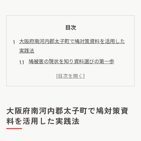
目次
大阪府南河内郡太子町で鳩対策資料を活用した
実践法
鳩被害の現状を知り資料選びの第一歩
鳩対策資料を活かす太子町の具体策
鳩対策の資料が持つ信頼性と効果とは
地域環境に合わせた鳩資料活用の工夫
防鳥対策で役立つ鳩資料の確認ポイント
大阪府南河内郡太子町で鳩対策資
鳩の被害抑制に役立つ資料入手と活用方法
料を活用した実践法
信頼できる鳩被害資料の入手先ガイド
鳩資料の収集時に押さえたい注意点