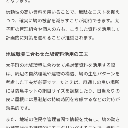
となります。
管理物件ごとに鳩資料をまとめる手順
信頼性の高い資料を用いることで、無駄なコストを抑え
鳩被害対策を伝える資料作成のコツ
つつ、確実に鳩の被害を減らすことが期待できます。太
会議や共有で役立つ鳩資料のまとめ事例
子町の管理組合や個人の方も、こうした資料を活用して
計画的に対策を進めることが推奨されます。
地域環境に合わせた鳩資料活用の工夫
太子町の地域環境に合わせて鳩対策資料を活用する際
は、周辺の自然環境や建物の構造、鳩の生息パターンを
考慮した工夫が必要です。たとえば、風通しの良い場所
には防鳥ネットの網目サイズを調整したり、日当たりの
良い屋根には忌避剤の持続時間を考慮するなどの対応が
効果的です。
また、地域の住民や管理者間で情報を共有し、鳩の動き
や被害状況を継続的にモニタリングすることで、資料に