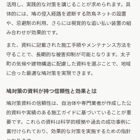
鳩資料記載の忌避策を現場で応用する方法
活用し、実践的な対策を講じることが求められます。具
共有部で使える資料参考の鳩被害軽減例
体的には、鳩の侵入経路を遮断する防鳥ネットの設置
鳩資料のノウハウを活かした対策事例紹介
や、忌避剤の利用、さらには視覚的な追い払い装置の組
み合わせが効果的です。
太子町の建物管理に生きる鳩資料の工夫
鳩問題の解決へ資料から得られる最新の知見
また、資料に記載された施工手順やメンテナンス方法を
守ることで、長期的な被害抑制が可能となります。太子
最新鳩対策資料が示す防除技術の動向
町の気候や建物構造に配慮した資料を選ぶことで、地域
資料から学ぶ鳩被害の根本的な解決手法
に合った最適な鳩対策を実現できます。
鳩資料に基づく地域対応の実態と課題
最新鳩資料の知見を現場対策にどう活かす
鳩対策の資料が持つ信頼性と効果とは
か
鳩対策資料の信頼性は、自治体や専門業者が作成した公
鳩問題解決へと導く資料の情報整理術
的資料や実績のある施工ガイドに基づいていることが重
建物管理で押さえたい鳩対策資料のまとめ方
要です。これらの資料は科学的根拠や過去の成功事例に
鳩対策資料の効果的なまとめ方と活用術
裏付けられており、効果的な対策を実施するための指針
住民説明用の鳩資料を整理するポイント