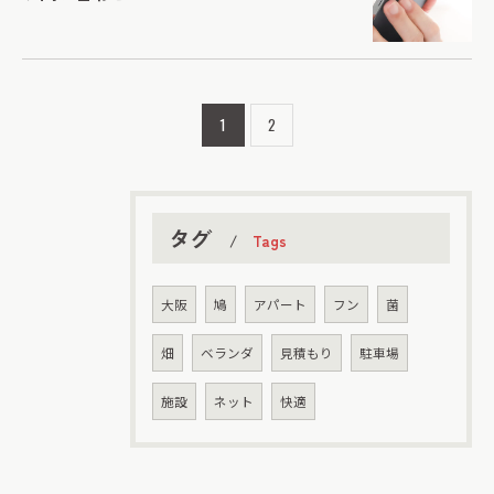
1
2
タグ
Tags
大阪
鳩
アパート
フン
菌
畑
ベランダ
見積もり
駐車場
施設
ネット
快適