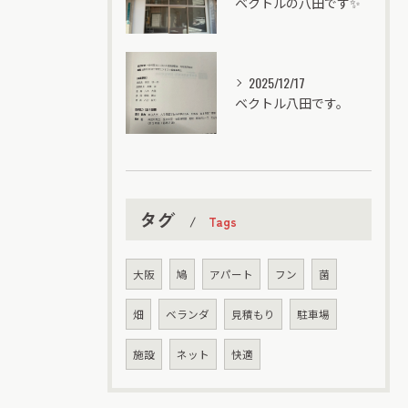
ベクトルの八田です✨
2025/12/17
ベクトル八田です。
タグ
Tags
大阪
鳩
アパート
フン
菌
畑
ベランダ
見積もり
駐車場
施設
ネット
快適